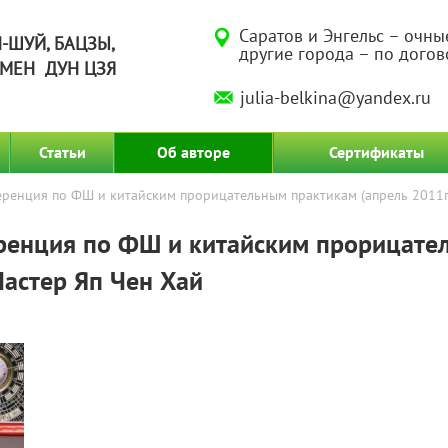
Саратов и Энгельс – очны
-ШУЙ, БАЦЗЫ,
другие города – по дого
МЕН ДУН ЦЗЯ
julia-belkina@yandex.ru
Статьи
Об авторе
Сертификаты
енция по ФШ и китайским прорицательным практикам (апрель 2011г
енция по ФШ и китайским прорицате
Мастер Яп Чен Хай