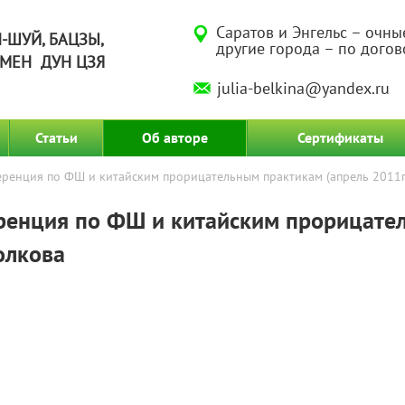
Саратов и Энгельс – очны
-ШУЙ, БАЦЗЫ,
другие города – по дого
МЕН ДУН ЦЗЯ
julia-belkina@yandex.ru
Статьи
Об авторе
Сертификаты
енция по ФШ и китайским прорицательным практикам (апрель 2011г
енция по ФШ и китайским прорицате
олкова