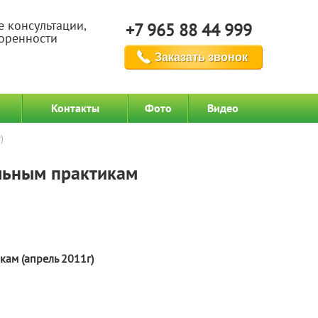
е консультации,
+7 965 88 44 999
воренности
Заказать звонок
Контакты
Фото
Видео
)
льным практикам
ам (апрель 2011г)