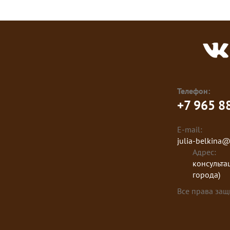
Телефон:
+7 965 8
E-mail:
julia-belkina
Адрес:
консульта
города)
Все права за