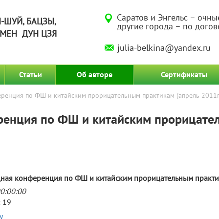
Саратов и Энгельс – очны
-ШУЙ, БАЦЗЫ,
другие города – по дого
МЕН ДУН ЦЗЯ
julia-belkina@yandex.ru
Статьи
Об авторе
Сертификаты
енция по ФШ и китайским прорицательным практикам (апрель 2011г
енция по ФШ и китайским прорицате
ая конференция по ФШ и китайским прорицательным практик
0:00:00
 19
у