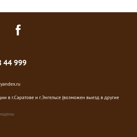
8 44 999
@yandex.ru
ции в г.Саратове и г.Энгельсе (возможен выезд в другие
щищены